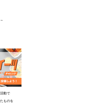
～
活動で
たものを