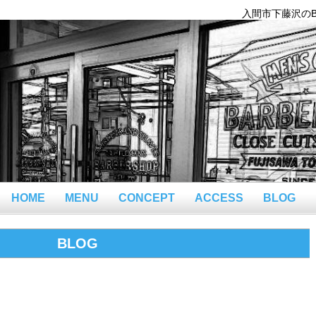
入間市下藤沢のBar
HOME
MENU
CONCEPT
ACCESS
BLOG
BLOG