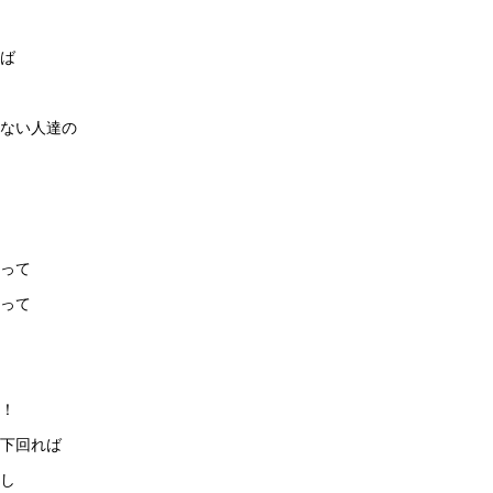
ば
ない人達の
って
って
！
下回れば
し