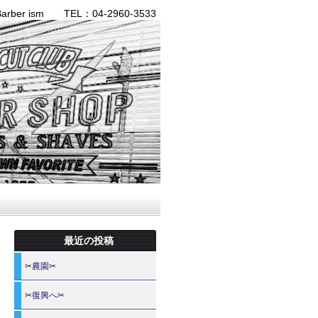
ber ism TEL：04-2960-3533
最近の投稿
✂農園✂
✂復興へ✂