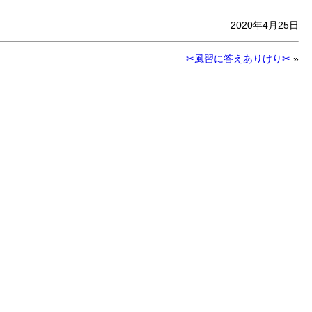
2020年4月25日
✂風習に答えありけり✂
»