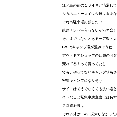
江ノ島の前の１３４号が渋滞して
夕方のニュースでは今日は混ま
それも駐車場封鎖したり
他県ナンバー入れないぞって脅し
そこまでしないとある一定数の
GWはキャンプ場が混みそうね
アウトドアショップの店員のお客
売れてる！って言ってたし
でも、やってないキャンプ場も多
密集キャンプになりそう
サイトはそうでなくても洗い場
そうなると緊急事態宣言は延長す
７都道府県は
それ以外はGWに拡大しなかった