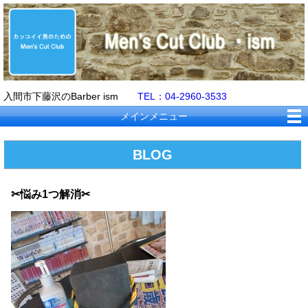
入間市下藤沢のBarber ism
TEL：04-2960-3533
メインメニュー
BLOG
✂悩み1つ解消✂