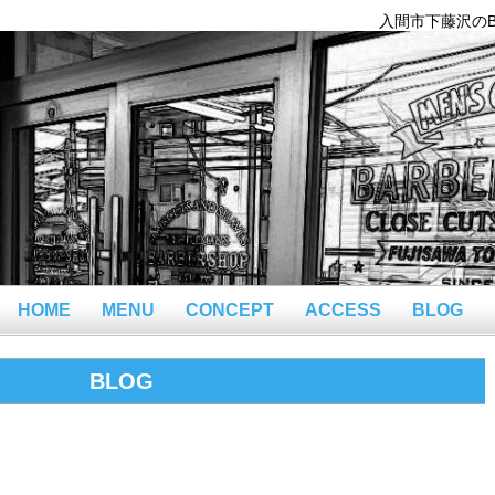
入間市下藤沢のBar
HOME
MENU
CONCEPT
ACCESS
BLOG
BLOG