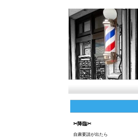
✂降臨✂
自粛要請が出たら