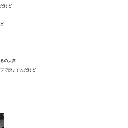
だけど
ど
るの大変
プで済ますんだけど