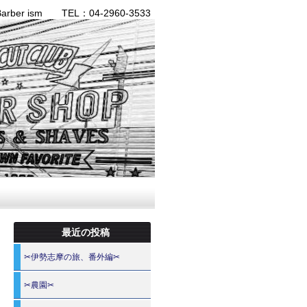
ber ism TEL：04-2960-3533
最近の投稿
✂伊勢志摩の旅、番外編✂
✂農園✂