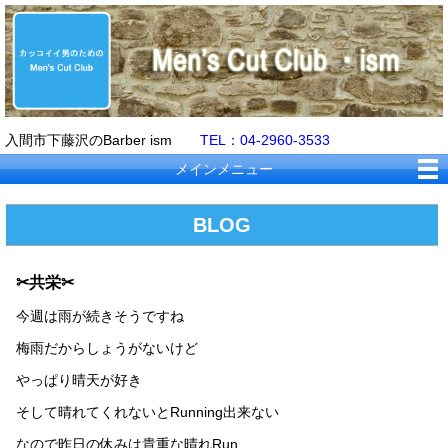
入間市下藤沢のBarber ism
TEL：04-2960-3533
メインメニュー
BLOG
✂共栄✂
今週は雨が続きそうですね
梅雨だからしょうがないけど
やっぱり晴天が好き
そして晴れてくれないとRunning出来ない
なので昨日の休みは貴重な晴れRun