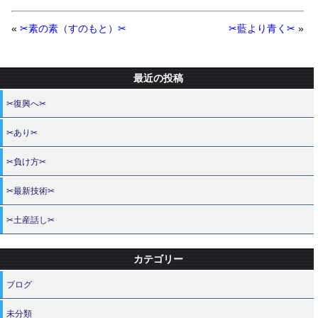
«
✂素の素（すのもと）✂
✂藍より青く✂
»
最近の投稿
✂復興へ✂
✂あり✂
✂負け方✂
✂最新技術✂
✂土産話し✂
カテゴリー
ブログ
未分類