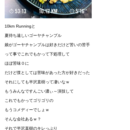
10km Runningと
夏待ち遠しいゴーヤチャンプル
娘がゴーヤチャンプルは好きだけど苦いの苦手
って事でこれでもかって下処理して
ほぼ苦味０に
だけど僕としては苦味があった方が好きだった
それにしても半沢直樹って凄いなｗ
もうみんなですんごい濃ぃ～演技して
これでもかってゴリゴリの
もうコメディーでしょｗ
そんな会社あるｗ？
それで半沢直樹のキレっぷり