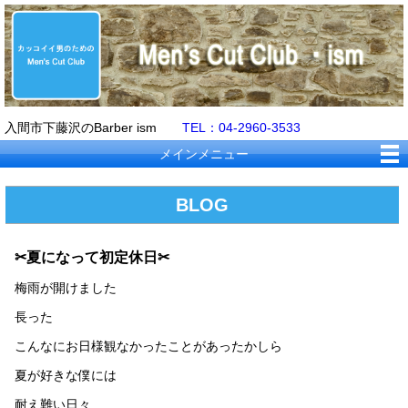
入間市下藤沢のBarber ism
TEL：04-2960-3533
メインメニュー
BLOG
✂夏になって初定休日✂
梅雨が開けました
長った
こんなにお日様観なかったことがあったかしら
夏が好きな僕には
耐え難い日々