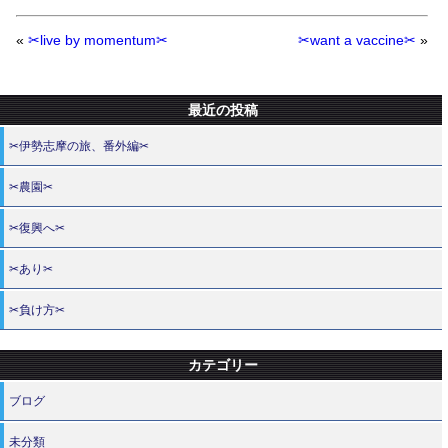
«
✂live by momentum✂
✂want a vaccine✂
»
最近の投稿
✂伊勢志摩の旅、番外編✂
✂農園✂
✂復興へ✂
✂あり✂
✂負け方✂
カテゴリー
ブログ
未分類