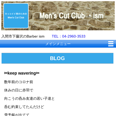
入間市下藤沢のBarber ism
TEL：04-2960-3533
メインメニュー
BLOG
✂keep wavering✂
数年前のコロナ前
休みの日に赤羽で
向こうの呑み友達の若い子達と
呑む約束してたんだけど
雪予報が出てて