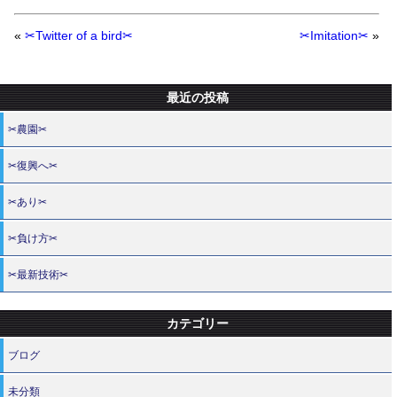
«
✂Twitter of a bird✂
✂Imitation✂
»
最近の投稿
✂農園✂
✂復興へ✂
✂あり✂
✂負け方✂
✂最新技術✂
カテゴリー
ブログ
未分類