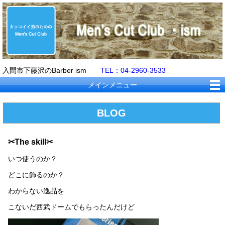
入間市下藤沢のBarber ism
TEL：04-2960-3533
メインメニュー
BLOG
✂The skill✂
いつ使うのか？
どこに飾るのか？
わからない逸品を
こないだ西武ドームでもらったんだけど