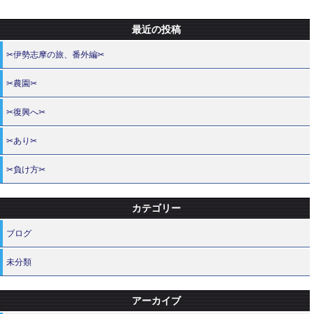
最近の投稿
✂伊勢志摩の旅、番外編✂
✂農園✂
✂復興へ✂
✂あり✂
✂負け方✂
カテゴリー
ブログ
未分類
アーカイブ