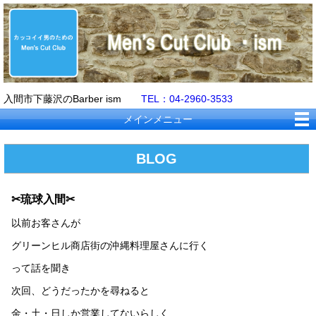
入間市下藤沢のBarber ism
TEL：04-2960-3533
メインメニュー
BLOG
✂琉球入間✂
以前お客さんが
グリーンヒル商店街の沖縄料理屋さんに行く
って話を聞き
次回、どうだったかを尋ねると
金・土・日しか営業してないらしく