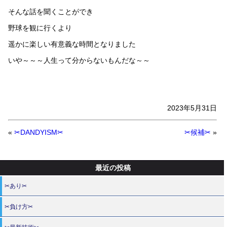
そんな話を聞くことができ
野球を観に行くより
遥かに楽しい有意義な時間となりました
いや～～～人生って分からないもんだな～～
2023年5月31日
«
✂DANDYISM✂
✂候補✂
»
最近の投稿
✂あり✂
✂負け方✂