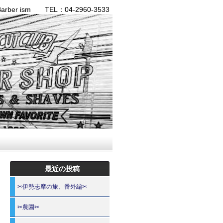
ber ism TEL：04-2960-3533
最近の投稿
✂伊勢志摩の旅、番外編✂
✂農園✂