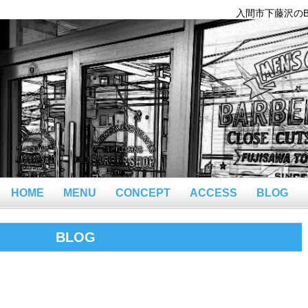
入間市下藤沢のBar
HOME
MENU
CONCEPT
ACCESS
BLOG
BLOG