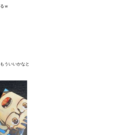
るｗ
はもういいかなと