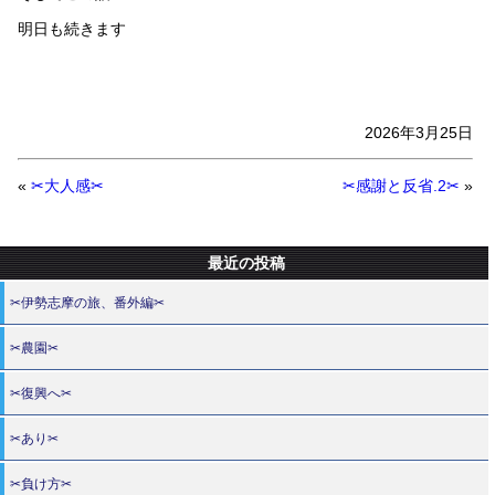
明日も続きます
2026年3月25日
«
✂大人感✂
✂感謝と反省.2✂
»
最近の投稿
✂伊勢志摩の旅、番外編✂
✂農園✂
✂復興へ✂
✂あり✂
✂負け方✂