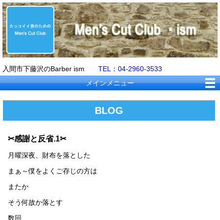
入間市下藤沢のBarber ism
TEL：04-2960-3533
メインメニュー
BLOG
✂感謝と反省.1✂
月曜深夜、財布を落とした
まぁ～僕をよくご存じの方は
またか
そう何故か落とす
数回