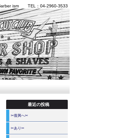
ber ism TEL：04-2960-3533
最近の投稿
✂復興へ✂
✂あり✂