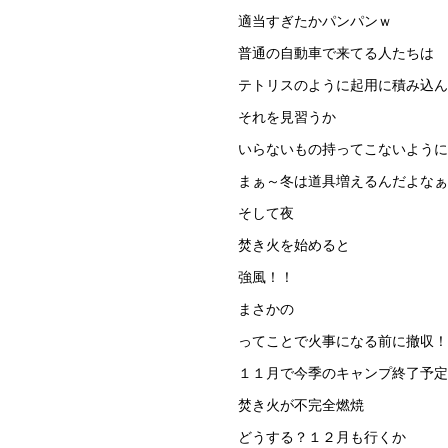
適当すぎたかパンパンｗ
普通の自動車で来てる人たちは
テトリスのように起用に積み込ん
それを見習うか
いらないもの持ってこないように
まぁ～冬は道具増えるんだよなぁ
そして夜
焚き火を始めると
強風！！
まさかの
ってことで火事になる前に撤収！
１１月で今季のキャンプ終了予定
焚き火が不完全燃焼
どうする？１２月も行くか