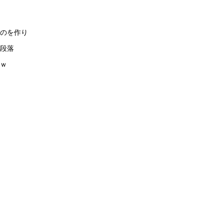
のを作り
段落
ｗ