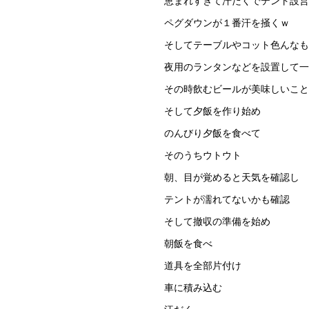
恵まれすぎて汗だくでテント設営
ペグダウンが１番汗を掻くｗ
そしてテーブルやコット色んなも
夜用のランタンなどを設置して一
その時飲むビールが美味しいこと
そして夕飯を作り始め
のんびり夕飯を食べて
そのうちウトウト
朝、目が覚めると天気を確認し
テントが濡れてないかも確認
そして撤収の準備を始め
朝飯を食べ
道具を全部片付け
車に積み込む