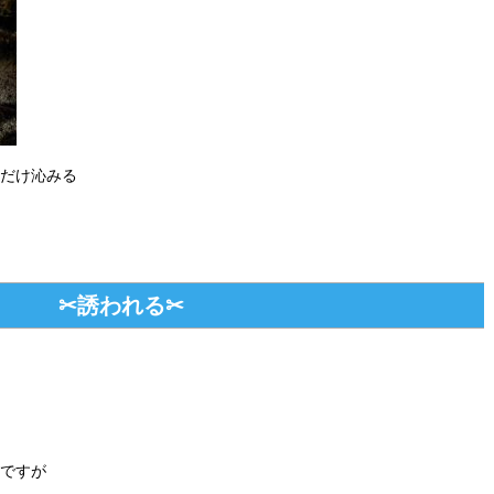
だけ沁みる
✂誘われる✂
ですが