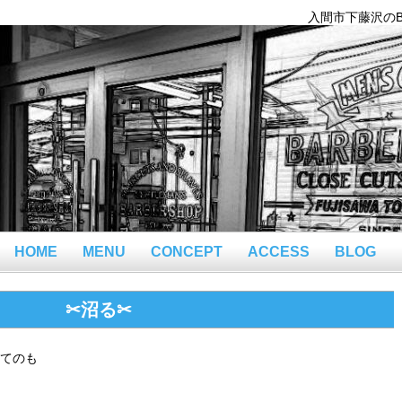
入間市下藤沢のBar
HOME
MENU
CONCEPT
ACCESS
BLOG
✂沼る✂
てのも